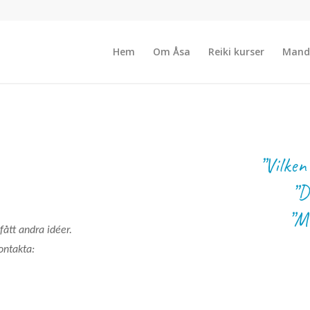
Hem
Om Åsa
Reiki kurser
Mand
”Vilke
”D
”M
fått andra idéer.
ontakta: