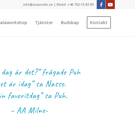
info@asasreiki.se | Mobil: +46 702-15 83 99
alaworkshop
Tjänster
Budskap
Kontakt
n dag är det?” frågade Puh
et är idag” sa Nasse.
in favoritdag” sa Puh.
– AA Milne-