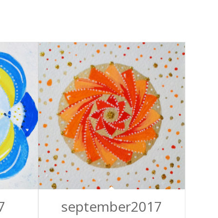
7
september2017